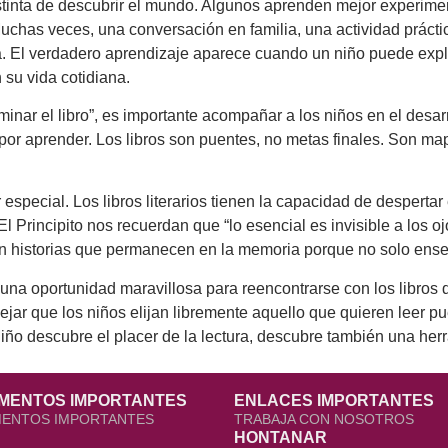
stinta de descubrir el mundo. Algunos aprenden mejor experime
 Muchas veces, una conversación en familia, una actividad práct
El verdadero aprendizaje aparece cuando un niño puede explic
 su vida cotidiana.
nar el libro”, es importante acompañar a los niños en el desar
or por aprender. Los libros son puentes, no metas finales. Son
r especial. Los libros literarios tienen la capacidad de desperta
Principito nos recuerdan que “lo esencial es invisible a los o
on historias que permanecen en la memoria porque no solo ens
a oportunidad maravillosa para reencontrarse con los libros de
 dejar que los niños elijan libremente aquello que quieren leer 
o descubre el placer de la lectura, descubre también una herr
MENTOS IMPORTANTES
ENLACES IMPORTANTES
ENTOS IMPORTANTES
TRABAJA CON NOSOTROS
HONTANAR