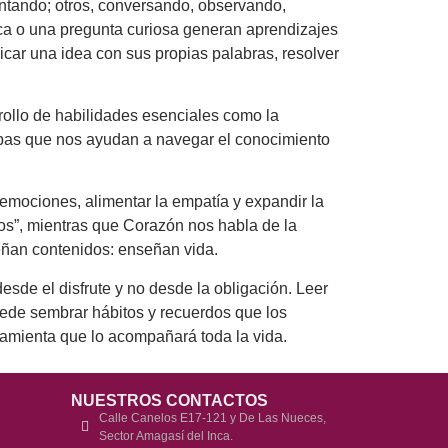
ntando; otros, conversando, observando,
ica o una pregunta curiosa generan aprendizajes
ar una idea con sus propias palabras, resolver
rollo de habilidades esenciales como la
 mapas que nos ayudan a navegar el conocimiento
r emociones, alimentar la empatía y expandir la
jos”, mientras que Corazón nos habla de la
eñan contenidos: enseñan vida.
sde el disfrute y no desde la obligación. Leer
puede sembrar hábitos y recuerdos que los
amienta que lo acompañará toda la vida.
NUESTROS CONTACTOS
Calle Canelos E17-121 y De Las Nueces,
Sector Amagasí del Inca.